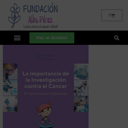
0
Haz un donativo