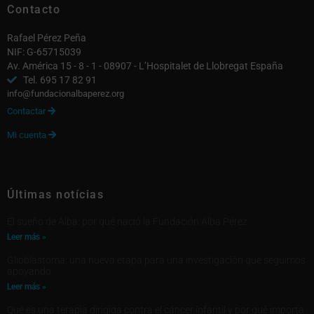
Contacto
Rafael Pérez Peña
NIF: G-65715039
Av. América 15 - 8 - 1 - 08907 - L’Hospitalet de Llobregat España
Tel. 695 17 82 91
info@fundacionalbaperez.org
Contactar

Mi cuenta

Últimas notícias
El sueño de Alba: por qué nació la Fundación Alba Pérez
Leer más »
Glioblastoma: una nueva etapa para una investigación que seguimos
apoyando
Leer más »
Qué es una terapia dirigida contra el cáncer infantil y por qué importa