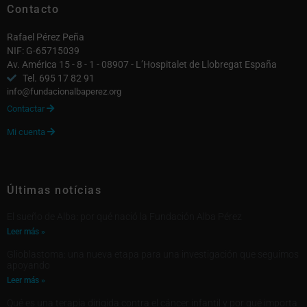
Contacto
Rafael Pérez Peña
NIF: G-65715039
Av. América 15 - 8 - 1 - 08907 - L’Hospitalet de Llobregat España
Tel. 695 17 82 91
info@fundacionalbaperez.org
Contactar

Mi cuenta

Últimas notícias
El sueño de Alba: por qué nació la Fundación Alba Pérez
Leer más »
Glioblastoma: una nueva etapa para una investigación que seguimos
apoyando
Leer más »
Qué es una terapia dirigida contra el cáncer infantil y por qué importa