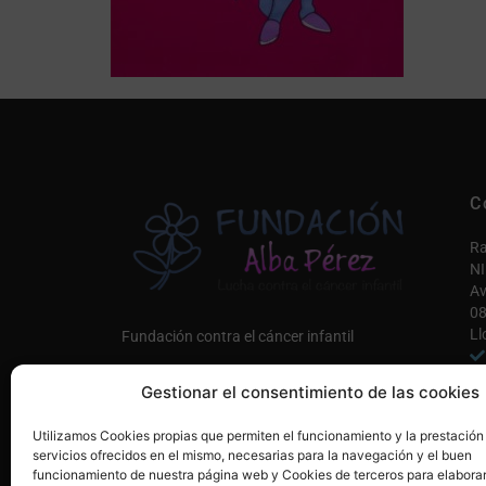
C
Ra
NI
Av
08
Ll
Fundación contra el cáncer infantil
in
Gestionar el consentimiento de las cookies
Co
Únete a nosotros AQUÍ
Utilizamos Cookies propias que permiten el funcionamiento y la prestación
Mi
servicios ofrecidos en el mismo, necesarias para la navegación y el buen
funcionamiento de nuestra página web y Cookies de terceros para elaborar