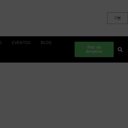
0
O
EVENTOS
BLOG
Haz un
donativo