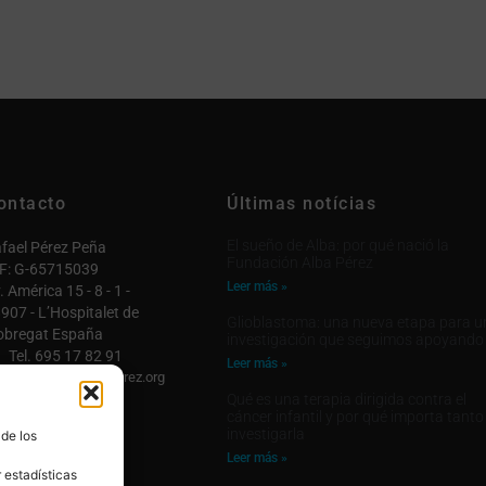
ontacto
Últimas notícias
El sueño de Alba: por qué nació la
fael Pérez Peña
Fundación Alba Pérez
F: G-65715039
Leer más »
. América 15 - 8 - 1 -
907 - L’Hospitalet de
Glioblastoma: una nueva etapa para u
obregat España
investigación que seguimos apoyando
Tel. 695 17 82 91
Leer más »
fo@fundacionalbaperez.org
Qué es una terapia dirigida contra el
ntactar

cáncer infantil y por qué importa tanto
investigarla
 de los
 cuenta

Leer más »
 estadísticas