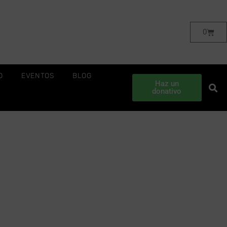
0
O
EVENTOS
BLOG
Haz un
donativo